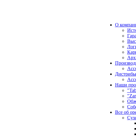
О компан
Ист
Гар
Выс
Лог
Кар
Арх
Производ
Асс
Дистрибь
Асс
Наши про
"Tab
"Zar
Обж
Соб
Все об ор
Сух